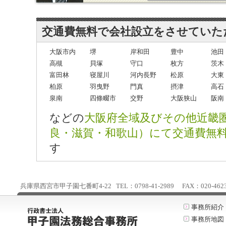
交通費無料で会社設立をさせていた
大阪市内
堺
岸和田
豊中
池田
高槻
貝塚
守口
枚方
茨木
富田林
寝屋川
河内長野
松原
大東
柏原
羽曳野
門真
摂津
高石
泉南
四條畷市
交野
大阪狭山
阪南
などの
大阪府全域及びその他近畿
良・滋賀・和歌山）にて交通費無
す
兵庫県西宮市甲子園七番町4-22 TEL：0798-41-2989 FAX：020-4623-25
事務所紹介
事務所地図