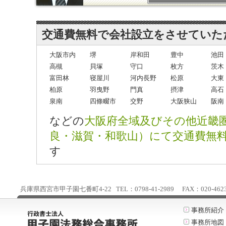
交通費無料で会社設立をさせていた
大阪市内
堺
岸和田
豊中
池田
高槻
貝塚
守口
枚方
茨木
富田林
寝屋川
河内長野
松原
大東
柏原
羽曳野
門真
摂津
高石
泉南
四條畷市
交野
大阪狭山
阪南
などの
大阪府全域及びその他近畿
良・滋賀・和歌山）にて交通費無
す
兵庫県西宮市甲子園七番町4-22 TEL：0798-41-2989 FAX：020-4623-25
事務所紹介
事務所地図