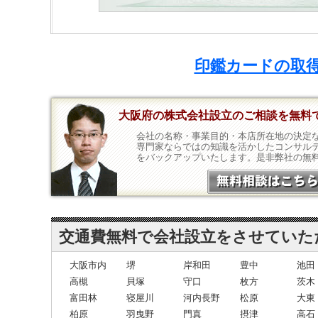
印鑑カードの取得
大阪府の株式会社設立のご相談を無料
会社の名称・事業目的・本店所在地の決定
専門家ならではの知識を活かしたコンサル
をバックアップいたします。是非弊社の無
交通費無料で会社設立をさせていた
大阪市内
堺
岸和田
豊中
池田
高槻
貝塚
守口
枚方
茨木
富田林
寝屋川
河内長野
松原
大東
柏原
羽曳野
門真
摂津
高石