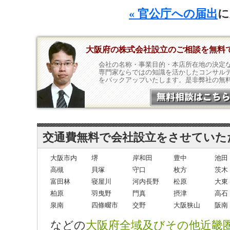
« 官公庁への届出
に
大阪府の株式会社設立のご相談を無料
会社の名称・事業目的・本店所在地の決定
専門家ならではの知識を活かしたコンサル
をバックアップいたします。是非弊社の無
交通費無料で会社設立をさせていた
大阪市内
堺
岸和田
豊中
池田
高槻
貝塚
守口
枚方
茨木
富田林
寝屋川
河内長野
松原
大東
柏原
羽曳野
門真
摂津
高石
泉南
四條畷市
交野
大阪狭山
阪南
などの
大阪府全域及びその他近畿